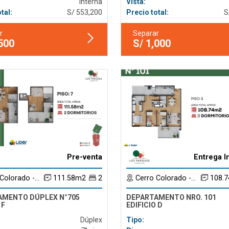
Interna
Vista:
tal:
S/ 553,200
Precio total:
S
r
Separar
,500
S/ 1,000
Pre-venta
Entrega I
orado - Arequipa
111.58m2
2
Cerro Colorado - Arequipa
108.
AMENTO DÚPLEX N°705
DEPARTAMENTO NRO. 101
 F
EDIFICIO D
Dúplex
Tipo: