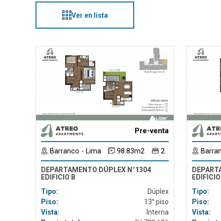
Ver en lista
Pre-venta
Barranco - Lima
98.83m2
2
Barran
DEPARTAMENTO DÚPLEX N°1304
DEPART
EDIFICIO B
EDIFICIO
Tipo:
Dúplex
Tipo:
Piso:
13° piso
Piso:
Vista:
Interna
Vista: