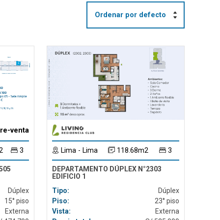
14 piso
15 piso
16 piso
17 piso
18 piso
19 piso
20 piso
21 piso
22 piso
23 piso
re-venta
2
3
Lima - Lima
118.68m2
3
505
DEPARTAMENTO DÚPLEX N°2303
EDIFICIO 1
Dúplex
Tipo:
Dúplex
15° piso
Piso:
23° piso
Externa
Vista:
Externa