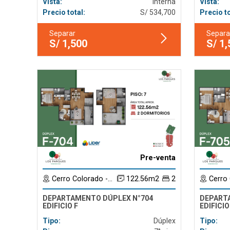
Vista:
Interna
Vista:
Precio total:
S/ 534,700
Precio to
Separar
Separa
S/ 1,500
S/ 1
Pre-venta
Cerro Colorado - Arequipa
122.56m2
2
Cerro Col
DEPARTAMENTO DÚPLEX N°704
DEPART
EDIFICIO F
EDIFICIO
Tipo:
Dúplex
Tipo: