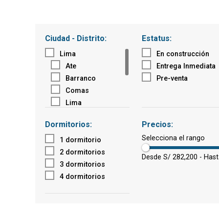
Ciudad - Distrito:
Estatus:
Lima
En construcción
Ate
Entrega Inmediata
Barranco
Pre-venta
Comas
Lima
Los Olivos
Dormitorios:
Precios:
Santa Anita
Selecciona el rango
Arequipa
1 dormitorio
Cerro Colorado
2 dormitorios
Desde S/ 282,200 - Hast
José Luis ByR
3 dormitorios
4 dormitorios