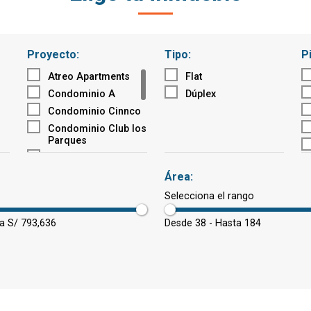
Proyecto:
Tipo:
P
Atreo Apartments
Flat
Condominio A
Dúplex
Condominio Cinnco
Condominio Club los
Parques
Condominio Cuattro
Gran Olivo
Área:
Kampu
Selecciona el rango
Living Residencia
Club
a S/ 793,636
Desde 38 - Hasta 184
Oasis Condominio
Club
Residencial Seiss