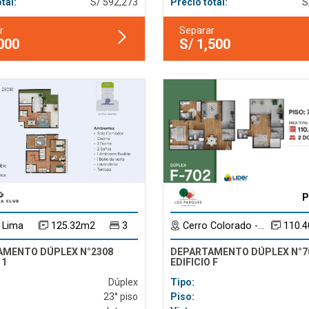
tal:
S/ 592,273
Precio total:
S
r
Separar
,000
S/ 1,500
P
 Lima
125.32m2
3
Cerro Colorado - Arequipa
110.
AMENTO DÚPLEX N°2308
DEPARTAMENTO DÚPLEX N°7
 1
EDIFICIO F
Dúplex
Tipo:
23° piso
Piso: