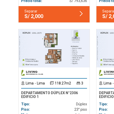
Precio total:
S/ 793,636
Precio to
Separar
Separa
S/ 2,000
S/ 2
Lima - Lima
118.27m2
3
Lima -
DEPARTAMENTO DÚPLEX N°2306
DEPART
EDIFICIO 1
EDIFICIO
Tipo:
Dúplex
Tipo:
Piso:
23° piso
Piso: