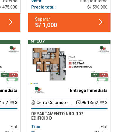
Externa
Vista:
Parque Interno
/ 475,000
Precio total:
S/ 590,000
Separar
S/ 1,000
nmediata
Entrega Inmediata
74m2
3
Cerro Colorado - Arequipa
96.13m2
3
DEPARTAMENTO NRO. 107
EDIFICIO D
Flat
Tipo:
Flat