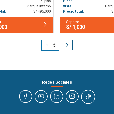
7° piso
Piso:
Parque Interno
Vista:
Parqu
tal:
S/ 495,000
Precio total:
S
r
Separar
,000
S/ 1,000
Redes Sociales