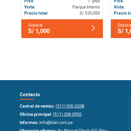
Piso:
7° piso
Piso:
Vista:
Parque Interno
Vista:
Precio total:
S/ 535,000
Precio to
Separar
Separa
S/ 1,000
S/ 1
Contacto
Central de ventas:
(511) 500-0208
Oficina principal:
(511) 208-0950
Informes:
info@lider.com.pe
Ubicación oficinas:
Av. Manuel Olguín 501 Piso