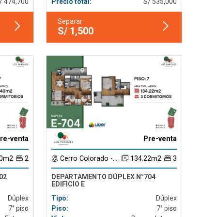
/ 474,700
Precio total:
S/ 535,000
Separar
S/ 1,500
re-venta
Pre-venta
40m2
2
Cerro Colorado - Arequipa
134.22m2
3
02
DEPARTAMENTO DÚPLEX N°704
EDIFICIO E
Dúplex
Tipo:
Dúplex
7° piso
Piso:
7° piso