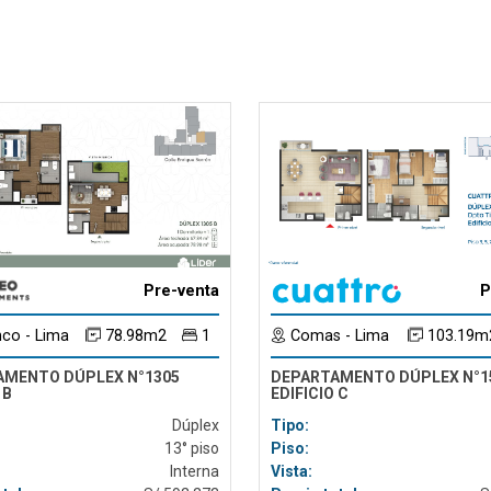
Pre-venta
P
co - Lima
78.98m2
1
Comas - Lima
103.19m
AMENTO DÚPLEX N°1305
DEPARTAMENTO DÚPLEX N°1
 B
EDIFICIO C
Dúplex
Tipo:
13° piso
Piso:
Interna
Vista: