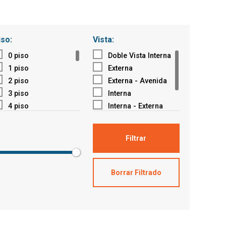
iso:
Vista:
0 piso
Doble Vista Interna
1 piso
Externa
2 piso
Externa - Avenida
3 piso
Interna
4 piso
Interna - Externa
5 piso
Parque Externo
6 piso
Parque Interno
Filtrar
7 piso
8 piso
9 piso
Borrar Filtrado
10 piso
11 piso
12 piso
13 piso