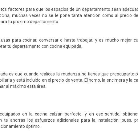
tintos factores para que los espacios de un departamento sean adecua
cocina, muchas veces no se le pone tanta atención como al precio de
r para tu próximo departamento.
a usas para cocinar, conversar o hasta trabajar; y es mucho mejor c
prar tu departamento con cocina equipada.
ipada es que cuando realices la mudanza no tienes que preocuparte 
liaria y está incluido en el precio de venta. El horno, la encimera y la
har al máximo esta área.
s equipados en la cocina calzan perfecto; y en ese sentido, obtien
 te ahorras los esfuerzos adicionales para la instalación; pues, p
ncionamiento óptimo.