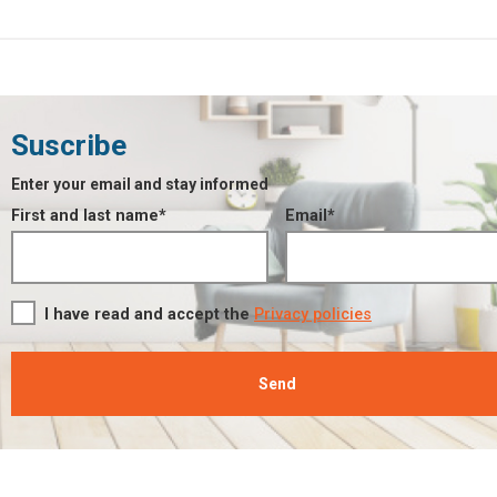
Suscribe
Enter your email and stay informed
First and last name*
Email*
I have read and accept the
Privacy policies
Send