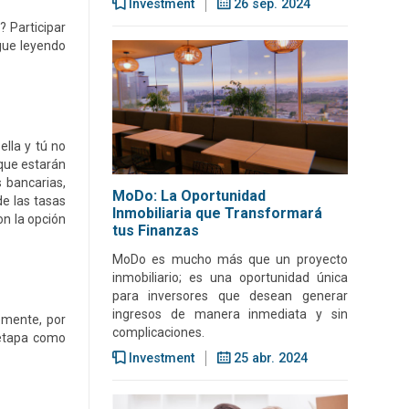
Investment
26 sep. 2024
? Participar
igue leyendo
ella y tú no
 que estarán
 bancarias,
MoDo: La Oportunidad
de las tasas
Inmobiliaria que Transformará
on la opción
tus Finanzas
MoDo es mucho más que un proyecto
inmobiliario; es una oportunidad única
para inversores que desean generar
ingresos de manera inmediata y sin
emente, por
complicaciones.
 etapa como
Investment
25 abr. 2024