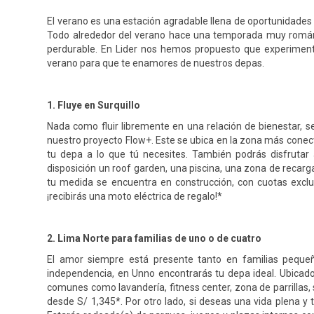
El verano es una estación agradable llena de oportunidades p
Todo alrededor del verano hace una temporada muy románti
perdurable. En Lider nos hemos propuesto que experiment
verano para que te enamores de nuestros depas.
1. Fluye en Surquillo
Nada como fluir libremente en una relación de bienestar, se
nuestro proyecto Flow+. Este se ubica en la zona más cone
tu depa a lo que tú necesites. También podrás disfruta
disposición un roof garden, una piscina, una zona de recar
tu medida se encuentra en construcción, con cuotas exclu
¡recibirás una moto eléctrica de regalo!*
2. Lima Norte para familias de uno o de cuatro
El amor siempre está presente tanto en familias pequeñ
independencia, en Unno encontrarás tu depa ideal. Ubicado
comunes como lavandería, fitness center, zona de parrillas,
desde S/ 1,345*. Por otro lado, si deseas una vida plena y 