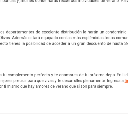
n bancas y jardines donde harás recuerdos inolvidables de verano. Pa
ios departamentos de excelente distribución lo harán un condominio 
Los Olivos. Además estará equipado con las más espléndidas áreas comu
yecto tienes la posibilidad de acceder a un gran descuento de hasta S
s tu complemento perfecto y te enamores de tu próximo depa. En Li
jores precios para que vivas y te desarrolles plenamente. Ingresa a
l
por ti mismo que hay amores de verano que sí son para siempre.