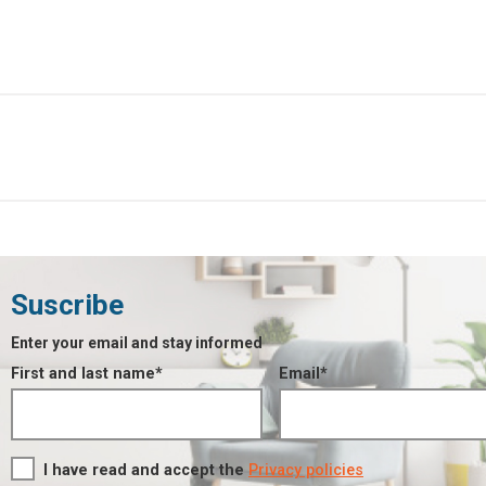
Suscribe
Enter your email and stay informed
First and last name*
Email*
I have read and accept the
Privacy policies