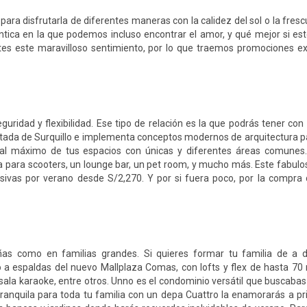
ara disfrutarla de diferentes maneras con la calidez del sol o la fresc
ca en la que podemos incluso encontrar el amor, y qué mejor si est
es este maravilloso sentimiento, por lo que traemos promociones ex
guridad y flexibilidad. Ese tipo de relación es la que podrás tener co
ctada de Surquillo e implementa conceptos modernos de arquitectura p
r al máximo de tus espacios con únicas y diferentes áreas comunes
ga para scooters, un lounge bar, un pet room, y mucho más. Este fabu
sivas por verano desde S/2,270. Y por si fuera poco, por la compra
as como en familias grandes. Si quieres formar tu familia de a d
 a espaldas del nuevo Mallplaza Comas, con lofts y flex de hasta 70 
 sala karaoke, entre otros. Unno es el condominio versátil que buscaba
tranquila para toda tu familia con un depa Cuattro la enamorarás a pr