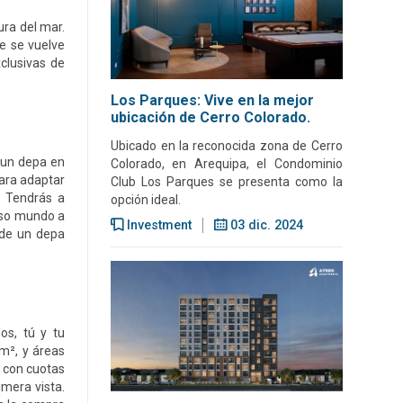
ura del mar.
e se vuelve
clusivas de
Los Parques: Vive en la mejor
ubicación de Cerro Colorado.
Ubicado en la reconocida zona de Cerro
n un depa en
Colorado, en Arequipa, el Condominio
ara adaptar
Club Los Parques se presenta como la
. Tendrás a
opción ideal.
loso mundo a
Investment
03 dic. 2024
 de un depa
os, tú y tu
m², y áreas
s con cuotas
imera vista.